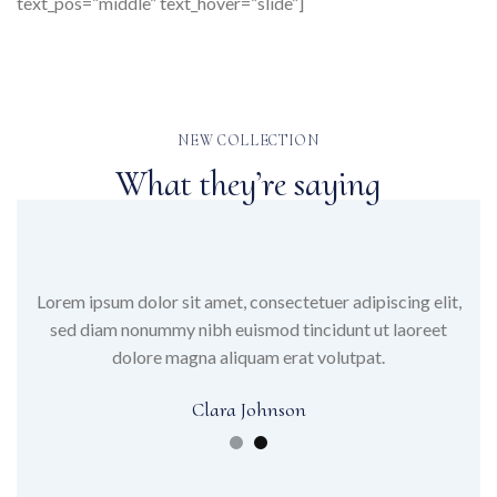
text_pos=”middle” text_hover=”slide”]
NEW COLLECTION
What they’re saying
Lorem ipsum dolor sit amet, consectetuer adipiscing elit,
Lore
sed diam nonummy nibh euismod tincidunt ut laoreet
se
dolore magna aliquam erat volutpat.
Clara Johnson