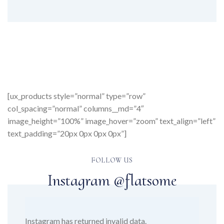
[ux_products style=”normal” type=”row”
col_spacing=”normal” columns__md=”4″
image_height=”100%” image_hover=”zoom” text_align=”left”
text_padding=”20px 0px 0px 0px”]
FOLLOW US
Instagram @flatsome
Instagram has returned invalid data.