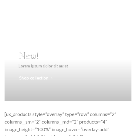
New!
Lorem ipsum dolor sit amet
Shop collection
[ux_products style=”overlay” type=”row” columns=”2″
columns__sm=”2″ columns__md=”2″ products=”4″
image_height=”100%” image_hover=”overlay-add”