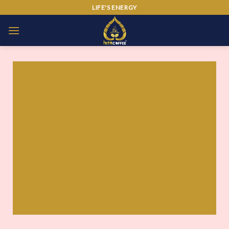
Skip
LIFE'S ENERGY
to
content